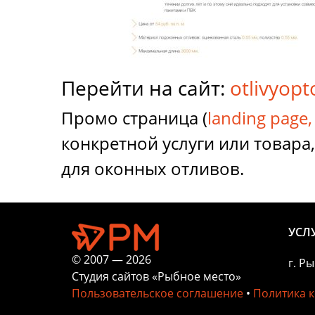
Перейти на сайт:
otlivyop
Промо страница (
landing page
конкретной услуги или товара
для оконных отливов.
УСЛ
© 2007 — 2026
г. Р
Студия сайтов «Рыбное место»
Пользовательское соглашение
•
Политика 