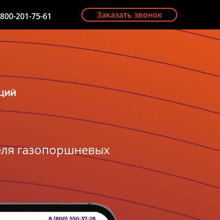
Заказать звонок
-800-201-75-61
еля газопоршневых